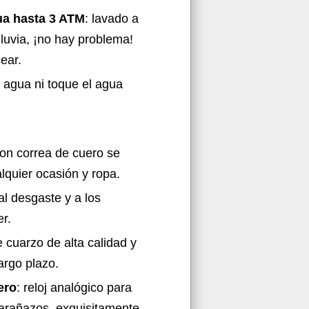
gua hasta 3 ATM
: lavado a
luvia, ¡no hay problema!
ear.
 agua ni toque el agua
con correa de cuero se
quier ocasión y ropa.
al desgaste y a los
er.
 cuarzo de alta calidad y
argo plazo.
ero
: reloj analógico para
iarañazos, exquisitamente