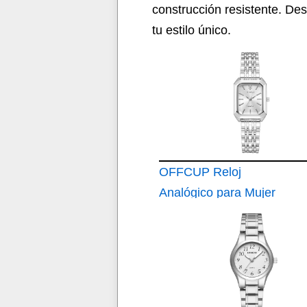
construcción resistente. De
tu estilo único.
OFFCUP Reloj
Analógico para Mujer
de Cuarzo con
Correa en Acero
Inoxidable