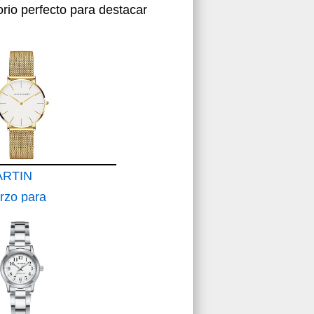
rio perfecto para destacar
RTIN
rzo para
 Malla
able
o