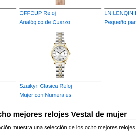
OFFCUP Reloj
LN LENQIN R
Analógico de Cuarzo
Pequeño par
para Mujer con
Analógico d
Banda de Malla de
Acuático Ele
Acero Inoxidable
con Correa 
Ultra Delgado
Inoxidable
Pulsera Informal de
Moda Premium para
Damas y Niñas
Szaikyri Clasica Reloj
Mujer con Numerales
Árabes de Tiempo
cho mejores relojes Vestal de mujer
Fácil de Leer Mujer
Reloj con Calendario
uación muestra una selección de los ocho mejores relojes
Resistente al Agua