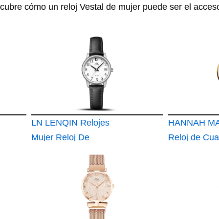
scubre cómo un reloj Vestal de mujer puede ser el acceso
LN LENQIN Relojes
HANNAH MA
Mujer Reloj De
Reloj de Cua
Cuarzo Analógicos
Mujer Banda
para Mujer Reloj
Acero Inoxid
Pulsera
Ultra Delgad