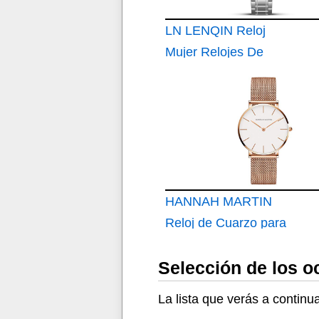
LN LENQIN Reloj
Mujer Relojes De
Cuarzo Analógicos
Mujer Acero
Inoxidable
HANNAH MARTIN
Reloj de Cuarzo para
Mujer Banda Malla
Selección de los o
Acero Inoxidable
Ultra Delgado
La lista que verás a contin