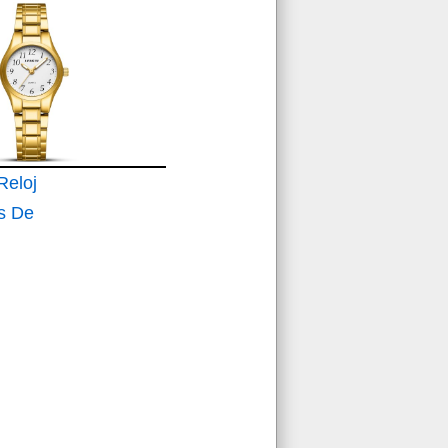
on
lla de
able
82288
eloj
s De
ógicos