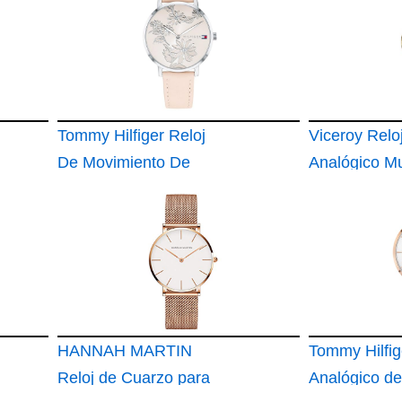
Tommy Hilfiger Reloj
Viceroy Relo
De Movimiento De
Analógico Mu
Cuarzo De Dos
Acero Inoxid
Manecillas para
mm Movimie
Mujer con Correa de
Cuarzo Esfe
Cuero Rosa 1781919
Dorada con
Circonitas A
Dorado Resis
HANNAH MARTIN
Agua 3 ATM
Tommy Hilfig
Reloj de Cuarzo para
Colección Ch
Analógico d