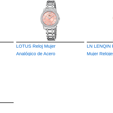
Mujer Banda Malla
para Mujer c
Acero Inoxidable
Correa de Ma
Ultra Delgado
Acero Inoxid
Plateada 17
LOTUS Reloj Mujer
LN LENQIN R
Analógico de Acero
Mujer Reloje
Inoxidable 316l
Cuarzo Anal
Plateado
Mujer Acero
Inoxidable