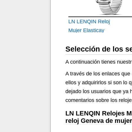
LN LENQIN Reloj
Mujer Elasticay
Relojes Mujeres De
Selección de los s
Acero Inoxidable
Reloj
A continuación tienes nuestr
A través de los enlaces que 
ellos y adquirirlos si son 
dejado los usuarios que ya h
comentarios sobre los reloj
LN LENQIN Relojes Muj
reloj Geneva de muje