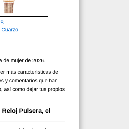
oj
e Cuarzo
on
lla de
able
va de mujer de 2026.
o
ver más características de
rmal de
nes y comentarios que han
um para
s, así como dejar tus propios
as
Reloj Pulsera, el