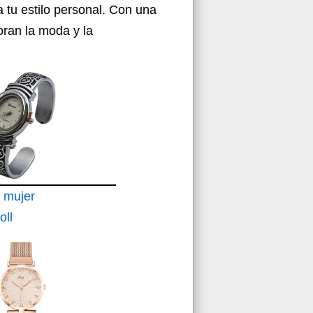
 tu estilo personal. Con una
oran la moda y la
 mujer
oll
isagra
 esfera
32