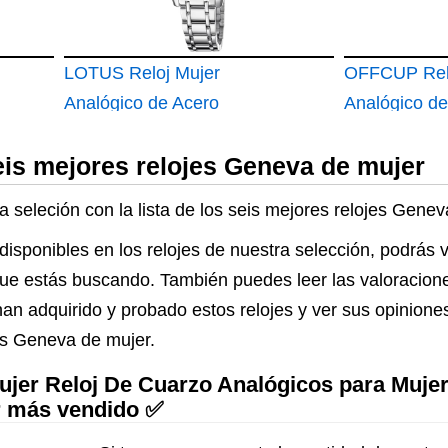
LOTUS Reloj Mujer
OFFCUP Rel
Analógico de Acero
Analógico d
Inoxidable 316l
para Mujer c
eis mejores relojes Geneva de mujer
Plateado
Banda de Ma
Acero Inoxid
a seleción con la lista de los seis mejores relojes Gene
Ultra Delgad
disponibles en los relojes de nuestra selección, podrás 
Pulsera Info
lo que estás buscando. También puedes leer las valoracio
Moda Premi
an adquirido y probado estos relojes y ver sus opinione
Damas y Niñ
es Geneva de mujer.
er Reloj De Cuarzo Analógicos para Mujer 
r más vendido ✅