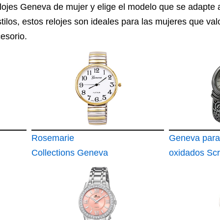
elojes Geneva de mujer y elige el modelo que se adapte a
ilos, estos relojes son ideales para las mujeres que val
esorio.
Rosemarie
Geneva para
Collections Geneva
oxidados Scr
Reloj de Pulsera
Design con b
Unisex para Mujer
Fashion reloj
blanca W91