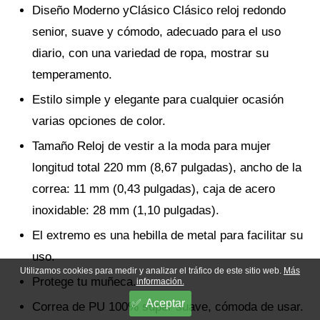
Diseño Moderno yClásico Clásico reloj redondo
senior, suave y cómodo, adecuado para el uso
diario, con una variedad de ropa, mostrar su
temperamento.
Estilo simple y elegante para cualquier ocasión
varias opciones de color.
Tamaño Reloj de vestir a la moda para mujer
longitud total 220 mm (8,67 pulgadas), ancho de la
correa: 11 mm (0,43 pulgadas), caja de acero
inoxidable: 28 mm (1,10 pulgadas).
El extremo es una hebilla de metal para facilitar su
uso.
Utilizamos cookies para medir y analizar el tráfico de este sitio web.
Más
Protege tu muñeca.
información.
Aceptar
Correa de PU 100% súper suave, cómoda de usar.