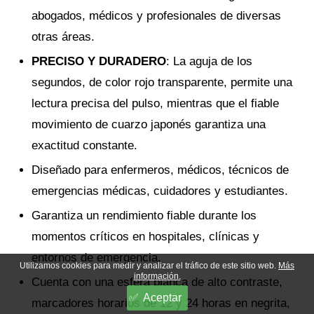
abogados, médicos y profesionales de diversas
otras áreas.
PRECISO Y DURADERO
: La aguja de los
segundos, de color rojo transparente, permite una
lectura precisa del pulso, mientras que el fiable
movimiento de cuarzo japonés garantiza una
exactitud constante.
Diseñado para enfermeros, médicos, técnicos de
emergencias médicas, cuidadores y estudiantes.
Garantiza un rendimiento fiable durante los
momentos críticos en hospitales, clínicas y
entornos de emergencia.
Utilizamos cookies para medir y analizar el tráfico de este sitio web.
Más
información.
Cuenta con una esfera blanca de alto contraste,
Aceptar
marcadores horarios de 12 y 24 horas en negrita,