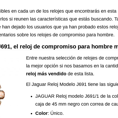
de vidrio de trabajo
bles en cada un de los relojes que encontrarás en esta 
citas joyería para
rirlos si reunen las características que estás buscando. 
hombres
 han dejado los usuarios que ya han probado estos reloje
ntarios sobre los relojes de compromiso para hombre.
J691, el reloj de compromiso para hombre 
Entre nuestra selección de relojes de com
la mejor opción si nos basamos en la canti
reloj más vendido
de esta lista.
El Jaguar Reloj Modelo J691 tiene las siguie
JAGUAR Reloj modelo J691/1 de la co
caja de 45 mm negro con correa de cau
Color
: Único.