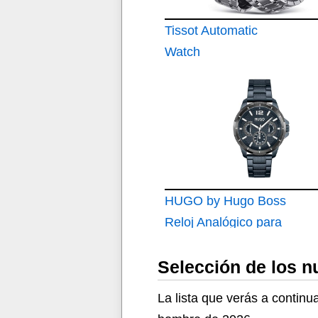
Tissot Automatic
Watch
T0994071103300
HUGO by Hugo Boss
Reloj Analógico para
Hombres de Cuarzo
Selección de los 
con Correa en Acero
Inoxidable 1530194
La lista que verás a contin