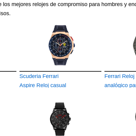
e los mejores relojes de compromiso para hombres y enc
isos.
Scuderia Ferrari
Ferrari Reloj
Aspire Reloj casual
analógico pa
de cuarzo crono de
Unisex-niños
acero inoxidable y
Cuarzo con 
correa de silicona
en Acero Ino
para hombre
0830795