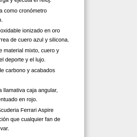
ga y ejecuta el reloj.
liza como cronómetro
n.
inoxidable ionizado en oro
rea de cuero azul y silicona.
e material mixto, cuero y
l deporte y el lujo.
 de carbono y acabados
llamativa caja angular,
ntuado en rojo.
Scuderia Ferrari Aspire
ación que cualquier fan de
var.