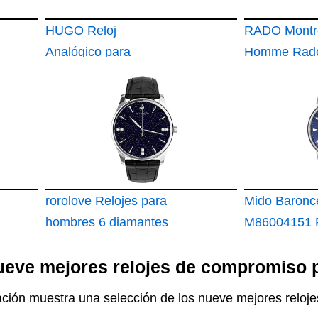
HUGO Reloj
RADO Montr
Analógico para
Homme Rado
Hombres de Cuarzo
R30130152 B
con Correa en Cuero
Ceramique
1530149
R30130152
rorolove Relojes para
Mido Baronce
hombres 6 diamantes
M86004151 R
para hombre relojes
Automático 
nueve mejores relojes de compromiso
patrón de cocodrilo
hombres
banda de cuero de 40
uación muestra una selección de los nueve mejores relo
mm de zafiro placa