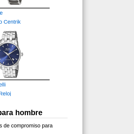
e
 Centrik
racelet
lli
eloj
para
 para hombre
jes de compromiso para