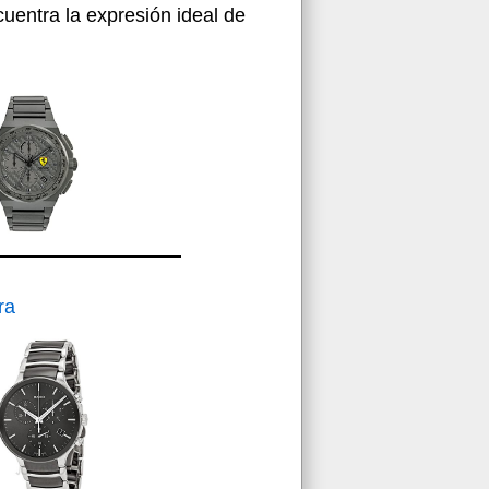
uentra la expresión ideal de
ra
 de
Correa
xidable