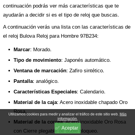
continuación podrás ver más características que te
ayudarán a decidir si es el tipo de reloj que buscas.
A continuación verás una lista con las características de
el reloj Bulova Reloj para Hombre 97B234:
Marcar
: Morado.
Tipo de movimiento
: Japonés automático.
Ventana de marcación
: Zafiro sintético.
Pantalla
: analógico.
Características Especiales
: Calendario.
Material de la caja
: Acero inoxidable chapado Oro
Rosa.
Utilizamos cookies para medir y analizar el tráfico de este sitio web.
Más
información.
Material de la correa
: Acero inoxidable Oro Rosa
Aceptar
con Cierre plegable de doble bloqueo.