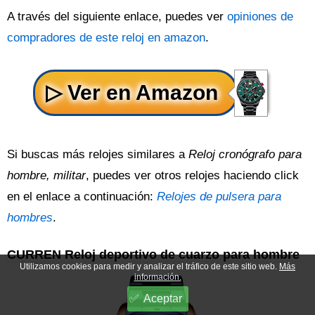
A través del siguiente enlace, puedes ver
opiniones de
compradores de este reloj en amazon
.
Si buscas más relojes similares a
Reloj cronógrafo para
hombre, militar
, puedes ver otros relojes haciendo click
en el enlace a continuación:
Relojes de pulsera para
hombres
.
CURREN Reloj deportivo de cuarzo para hombre
Utilizamos cookies para medir y analizar el tráfico de este sitio web.
Más
información.
Aceptar