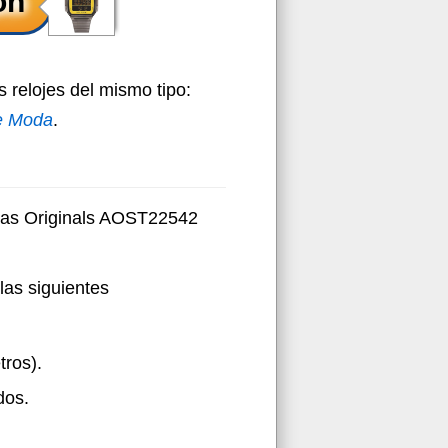
 relojes del mismo tipo:
de Moda
.
idas Originals AOST22542
las siguientes
tros).
dos.