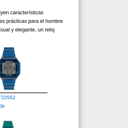
yen características
des prácticas para el hombre
ual y elegante, un reloj
T22552
 de
 Hombre
de Resina