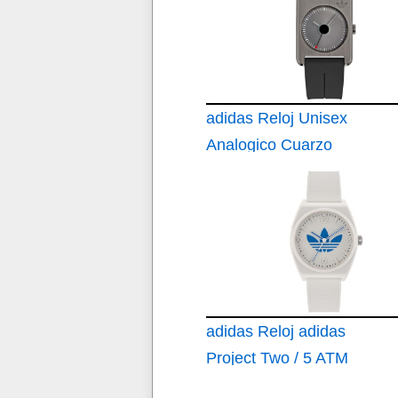
adidas Reloj Unisex
Analogico Cuarzo
con Correa de
Silicona AOST23563
adidas Reloj adidas
Project Two / 5 ATM