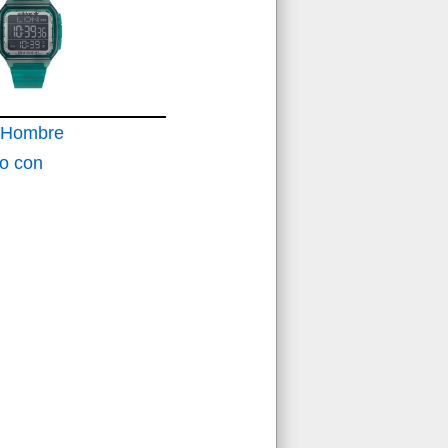
j Hombre
zo con
esina