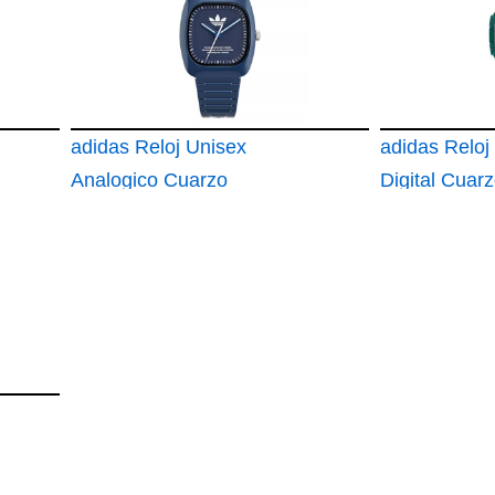
adidas Reloj Unisex
adidas Relo
Analogico Cuarzo
Digital Cuar
con Correa de
Correa de R
Silicona AOSY24029
AOST22048