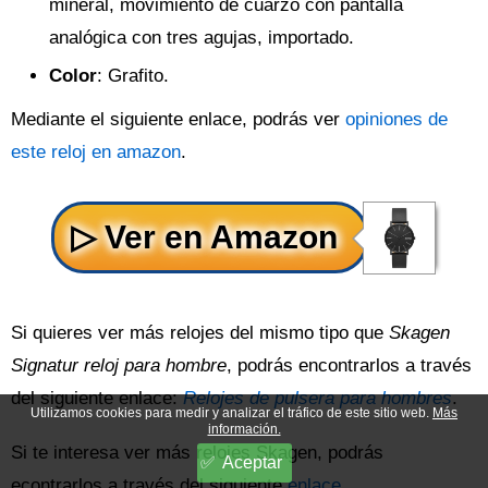
mineral, movimiento de cuarzo con pantalla
analógica con tres agujas, importado.
Color
: Grafito.
Mediante el siguiente enlace, podrás ver
opiniones de
este reloj en amazon
.
Si quieres ver más relojes del mismo tipo que
Skagen
Signatur reloj para hombre
, podrás encontrarlos a través
del siguiente enlace:
Relojes de pulsera para hombres
.
Utilizamos cookies para medir y analizar el tráfico de este sitio web.
Más
información.
Si te interesa ver más relojes Skagen, podrás
Aceptar
econtrarlos a través del siguiente
enlace
.