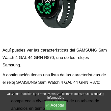
Aquí puedes ver las características del SAMSUNG Sam
Watch 4 GAL 44 GRN R870, uno de los relojes
Samsung.
A continuación tienes una lista de las características de
el reloj SAMSUNG Sam Watch 4 GAL 44 GRN R870:
Controla tus pasos y compite con amigos en una
Utilizamos cookies para medir y analizar el tráfico de este sitio web.
Más
información.
competencia divertida a través de un tablero de
Aceptar
anuncios en tiempo real.