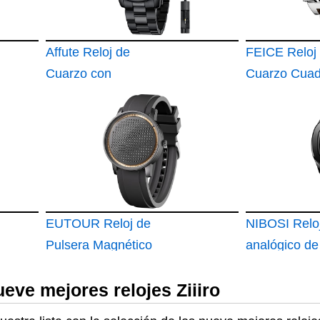
Elegante
Reloj Pulser
Hombre Ban
Affute Reloj de
Cuero Negoc
FEICE Reloj
Cuarzo con
Casual Dise
Cuarzo Cua
cronógrafo de Acero
Relojes Eleg
Relojes de 
Inoxidable y Metal
Regalo para
Japonés par
Hombres Rel
Pulsera Orig
Hombres Rel
Deportivo
EUTOUR Reloj de
Multifuncion
NIBOSI Relo
Pulsera Magnético
analógico de
con 239 Bolas de
para hombre
eve mejores relojes Ziiiro
Acero Esfera con
Pista de Latón