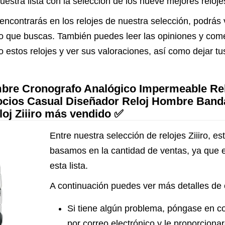
estra lista con la selección de los nueve mejores relojes
Movimiento Japonés
encontrarás en los relojes de nuestra selección, podrás 
Correa de Silicona
 lo que buscas. También puedes leer las opiniones y com
Cristal de Vidrio
 estos relojes y ver sus valoraciones, así como dejar t
Diseño Único Nuevo
Modelo para
Hombres
re Cronografo Analógico Impermeable Rel
cios Casual Diseñador Reloj Hombre Banda
loj Ziiiro más vendido ✅
Entre nuestra selección de relojes Ziiiro, es
basamos en la cantidad de ventas, ya que 
esta lista.
A continuación puedes ver más detalles de e
Si tiene algún problema, póngase en c
por correo electrónico y le proporcion