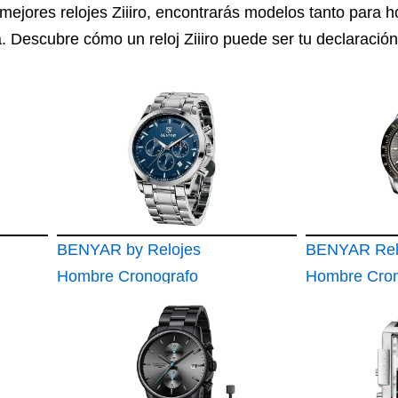
 mejores relojes Ziiiro, encontrarás modelos tanto para
. Descubre cómo un reloj Ziiiro puede ser tu declaración
BENYAR by Relojes
BENYAR Rel
Hombre Cronografo
Hombre Cron
Analógico
Analógico
Impermeable
Movimiento 
Luminoso Reloj
Cuarzo Impe
Hombre Regalo
Luminoso F