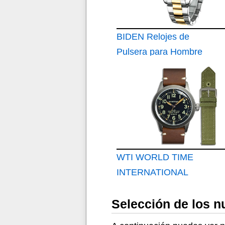
Casual Diseñador
Reloj Hombre Banda
de Acero Inoxidable
BIDEN Relojes de
Regalo Elegante
Pulsera para Hombre
con cronógrafo
WTI WORLD TIME
INTERNATIONAL
Reloj Militar Estilo
Selección de los nu
Aviador Inspirado en
el A-11 de la