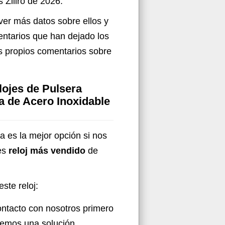
 Ziiiro de 2026.
ver más datos sobre ellos y
entarios que han dejado los
us propios comentarios sobre
ojes de Pulsera
 de Acero Inoxidable
ta es la mejor opción si nos
es
reloj más vendido
de
ste reloj:
ontacto con nosotros primero
aremos una solución