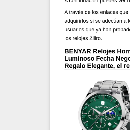
A continuación puedes ver nu
Segunda Guerra
A través de los enlaces que 
Mundial: Edición
adquirirlos si se adecúan a
Vintage Limitada y
usuarios que ya han probado
Numerada para
los relojes Ziiiro.
Coleccionistas con
Extras Incluidos
BENYAR Relojes Homb
Luminoso Fecha Nego
Regalo Elegante, el re