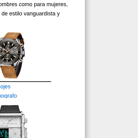
 hombres como para mujeres,
 de estilo vanguardista y
ojes
ografo
de
rmeable
echa