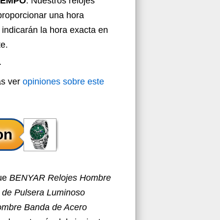
TIEMPO
: Nuestros relojes
proporcionar una hora
e indicarán la hora exacta en
e.
.
ás ver
opiniones sobre este
que
BENYAR Relojes Hombre
 de Pulsera Luminoso
ombre Banda de Acero